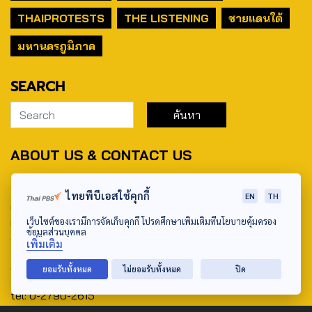
THAIPROTESTS
THE LISTENING
ชายแดนใต้
มหานครภูมิภาค
SEARCH
ABOUT US & CONTACT US
Address:
ไทยพีบีเอสใช้คุกกี้
EN
TH
ศูนย์สื่อสารวาระทางสังคมและนโยบายสาธารณะ องค์การกระจาย
เว็บไซต์ของเรามีการจัดเก็บคุกกี้ โปรดศึกษาเพิ่มเติมที่นโยบายคุ้มครอง
เสียงและแพร่ภาพสาธารณะแห่งประเทศไทย (สำนักงานใหญ่) 145
ข้อมูลส่วนบุคคล
ถนนวิภาวดีรังสิต แขวงตลาดบางเขน เขตหลักสี่ กรุงเทพฯ 10210
เพิ่มเติม
email: TheActive@thaipbs.or.th
ยอมรับทั้งหมด
ไม่ยอมรับทั้งหมด
ปิด
tel: 0-2790-2615