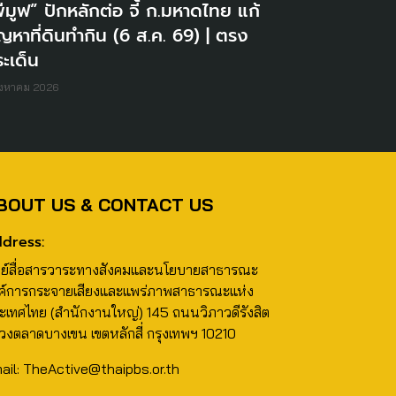
ีมูฟ” ปักหลักต่อ จี้ ก.มหาดไทย แก้
ญหาที่ดินทำกิน (6 ส.ค. 69) | ตรง
ะเด็น
ิงหาคม 2026
BOUT US & CONTACT US
dress:
นย์สื่อสารวาระทางสังคมและนโยบายสาธารณะ
ค์การกระจายเสียงและแพร่ภาพสาธารณะแห่ง
ะเทศไทย (สำนักงานใหญ่) 145 ถนนวิภาวดีรังสิต
วงตลาดบางเขน เขตหลักสี่ กรุงเทพฯ 10210
ail: TheActive@thaipbs.or.th