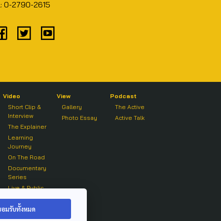
l: 0-2790-2615
Video
View
Podcast
Short Clip &
Gallery
The Active
Interview
Photo Essay
Active Talk
The Explainer
Learning
Journey
On The Road
Documentary
Series
Live & Public
Forum
On air Clip
ยอมรับทั้งหมด