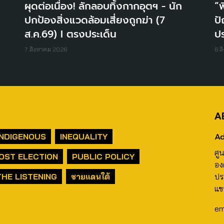
ผุดต่อเนื่อง! ลักลอบทิ้งกากอุตฯ - นัก
“พ
ปกป้องสิ่งแวดล้อมเสี่ยงถูกฆ่า (7
ปั
ส.ค.69) I ตรงประเด็น
ปร
7 สิงหาคม 2026
6 ส
A
Ad
INDIGENOUS
INEQUALITY
ศู
OST ELECTION
PUBLIC POLICY
อง
THE LISTENING
ชายแดนใต้
ปร
แข
em