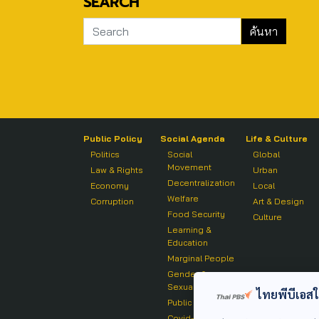
SEARCH
Public Policy
Social Agenda
Life & Culture
Politics
Social
Global
Movement
Law & Rights
Urban
Decentralization
Economy
Local
Welfare
Corruption
Art & Design
Food Security
Culture
Learning &
Education
Marginal People
Gender &
Sexuality
ไทยพีบีเอสใช้
Public Health
Covid-19