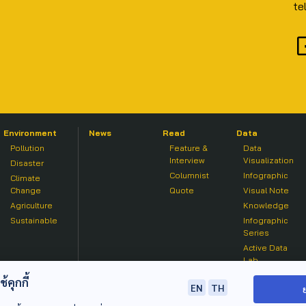
te
Environment
News
Read
Data
Pollution
Feature &
Data
Interview
Visualization
Disaster
Columnist
Infographic
Climate
Change
Quote
Visual Note
Agriculture
Knowledge
Sustainable
Infographic
Series
Active Data
Lab
คุกกี้
EN
TH