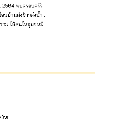
พ.ค. 2564 พบครอบครัว
่อนบ้านส่งข้าวส่งน้ำ .
์รวม ให้คนในชุมชนมี
ตว์บก