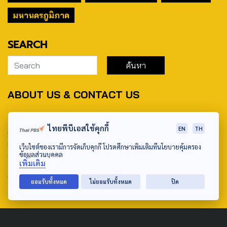
มหานครภูมิภาค
SEARCH
ABOUT US & CONTACT US
Address:
ไทยพีบีเอสใช้คุกกี้
EN
TH
ศูนย์สื่อสารวาระทางสังคมและนโยบายสาธารณะ องค์การกระจาย
เสียงและแพร่ภาพสาธารณะแห่งประเทศไทย (สำนักงานใหญ่) 145
เว็บไซต์ของเรามีการจัดเก็บคุกกี้ โปรดศึกษาเพิ่มเติมที่นโยบายคุ้มครอง
ข้อมูลส่วนบุคคล
ถนนวิภาวดีรังสิต แขวงตลาดบางเขน เขตหลักสี่ กรุงเทพฯ 10210
เพิ่มเติม
email: TheActive@thaipbs.or.th
ยอมรับทั้งหมด
ไม่ยอมรับทั้งหมด
ปิด
tel: 0-2790-2615