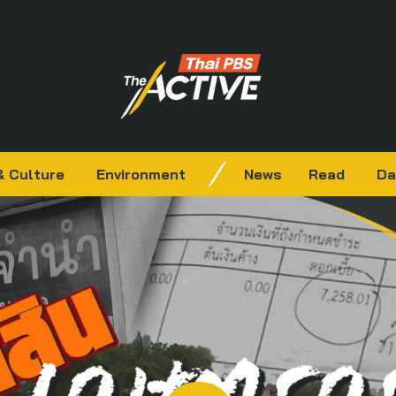
& Culture
Environment
News
Read
Da