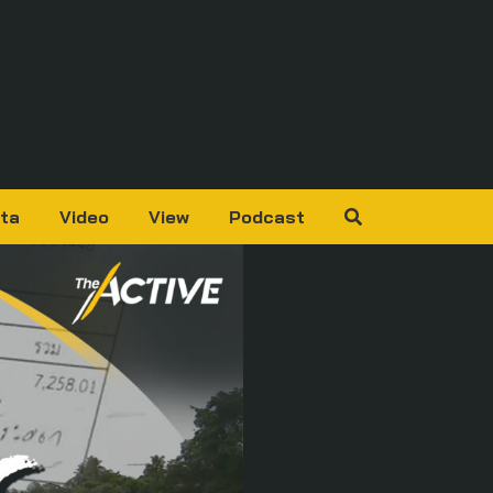
ta
Video
View
Podcast