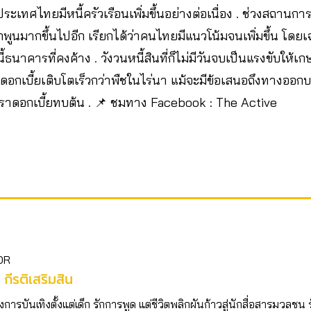
ระเทศไทยมีหนี้ครัวเรือนเพิ่มขึ้นอย่างต่อเนื่อง . ช่วงสถานการณ
กพูนมากขึ้นไปอีก เรียกได้ว่าคนไทยมีแนวโน้มจนเพิ่มขึ้น โดยเ
ธนาคารที่คงค้าง . วังวนหนี้สินที่ก็ไม่มีวันจบเป็นแรงขับให้
กเบี้ยเติบโตเร็วกว่าพืชในไร่นา แม้จะมีข้อเสนอถึงทางออกบร
ตราดอกเบี้ยทบต้น . 📌 ชมทาง Facebook : The Active
OR
 กีรติเสริมสิน
ารบันเทิงตั้งแต่เด็ก รักการพูด แต่ชีวิตพลิกผันก้าวสู่นักสื่อสารมวลชน 