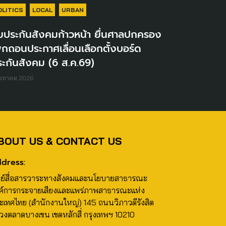
OLITICS
LOCAL
URBAN
มประกันสังคมก้าวหน้า ยื่นศาลปกครอง
ิกถอนประกาศเลื่อนเลือกตั้งบอร์ด
ะกันสังคม (6 ส.ค.69)
ิงหาคม 2026
BOUT US & CONTACT US
dress:
นย์สื่อสารวาระทางสังคมและนโยบายสาธารณะ
ค์การกระจายเสียงและแพร่ภาพสาธารณะแห่ง
ะเทศไทย (สำนักงานใหญ่) 145 ถนนวิภาวดีรังสิต
วงตลาดบางเขน เขตหลักสี่ กรุงเทพฯ 10210