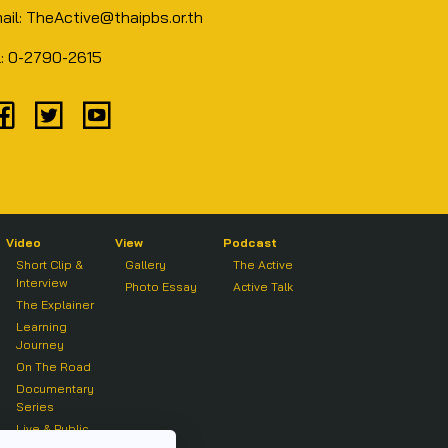
ail: TheActive@thaipbs.or.th
l: 0-2790-2615
Video
View
Podcast
Short Clip &
Gallery
The Active
Interview
Photo Essay
Active Talk
The Explainer
Learning
Journey
On The Road
Documentary
Series
Live & Public
Forum