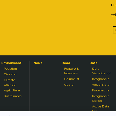
em
te
Environment
News
Read
Data
Pollution
Feature &
Data
Interview
Visualization
Disaster
Columnist
Infographic
Climate
Change
Quote
Visual Note
Agriculture
Knowledge
Sustainable
Infographic
Series
Active Data
Lab