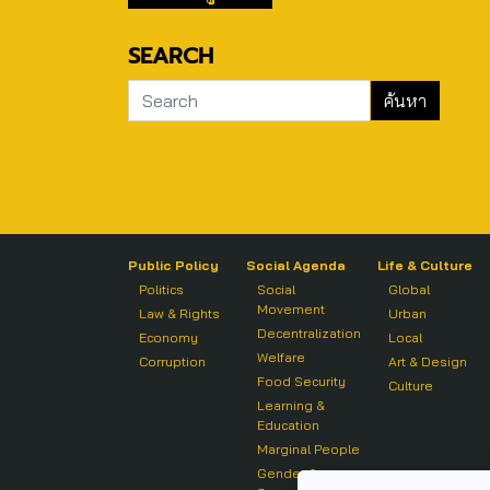
SEARCH
Public Policy
Social Agenda
Life & Culture
Politics
Social
Global
Movement
Law & Rights
Urban
Decentralization
Economy
Local
Welfare
Corruption
Art & Design
Food Security
Culture
Learning &
Education
Marginal People
Gender &