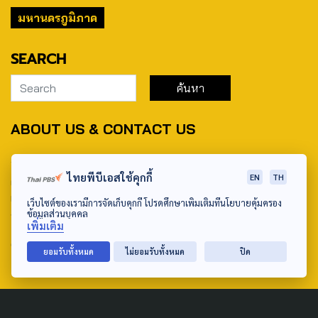
มหานครภูมิภาค
SEARCH
ABOUT US & CONTACT US
Address:
ไทยพีบีเอสใช้คุกกี้
EN
TH
ศูนย์สื่อสารวาระทางสังคมและนโยบายสาธารณะ องค์การกระจาย
เสียงและแพร่ภาพสาธารณะแห่งประเทศไทย (สำนักงานใหญ่) 145
เว็บไซต์ของเรามีการจัดเก็บคุกกี้ โปรดศึกษาเพิ่มเติมที่นโยบายคุ้มครอง
ข้อมูลส่วนบุคคล
ถนนวิภาวดีรังสิต แขวงตลาดบางเขน เขตหลักสี่ กรุงเทพฯ 10210
เพิ่มเติม
email: TheActive@thaipbs.or.th
ยอมรับทั้งหมด
ไม่ยอมรับทั้งหมด
ปิด
tel: 0-2790-2615