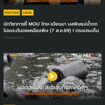
POLITICS
LOCAL
นักวิชาการชี้ MOU ไทย-เมียนมา มลพิษแม่น้ำกก
ไม่แตะต้นตอเหมืองพิษ (7 ส.ค.69) I ตรงประเด็น
7 สิงหาคม 2026