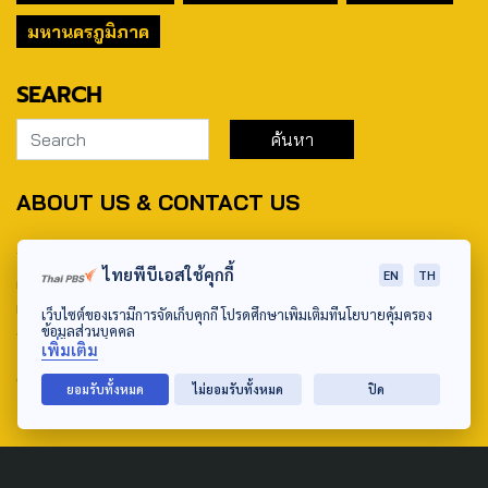
มหานครภูมิภาค
SEARCH
ABOUT US & CONTACT US
Address:
ไทยพีบีเอสใช้คุกกี้
EN
TH
ศูนย์สื่อสารวาระทางสังคมและนโยบายสาธารณะ องค์การกระจาย
เสียงและแพร่ภาพสาธารณะแห่งประเทศไทย (สำนักงานใหญ่) 145
เว็บไซต์ของเรามีการจัดเก็บคุกกี้ โปรดศึกษาเพิ่มเติมที่นโยบายคุ้มครอง
ข้อมูลส่วนบุคคล
ถนนวิภาวดีรังสิต แขวงตลาดบางเขน เขตหลักสี่ กรุงเทพฯ 10210
เพิ่มเติม
email: TheActive@thaipbs.or.th
ยอมรับทั้งหมด
ไม่ยอมรับทั้งหมด
ปิด
tel: 0-2790-2615