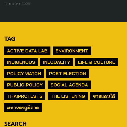
10 มกราคม 2026
TAG
ACTIVE DATA LAB
ENVIRONMENT
INDIGENOUS
INEQUALITY
LIFE & CULTURE
POLICY WATCH
POST ELECTION
PUBLIC POLICY
SOCIAL AGENDA
THAIPROTESTS
THE LISTENING
ชายแดนใต้
มหานครภูมิภาค
SEARCH