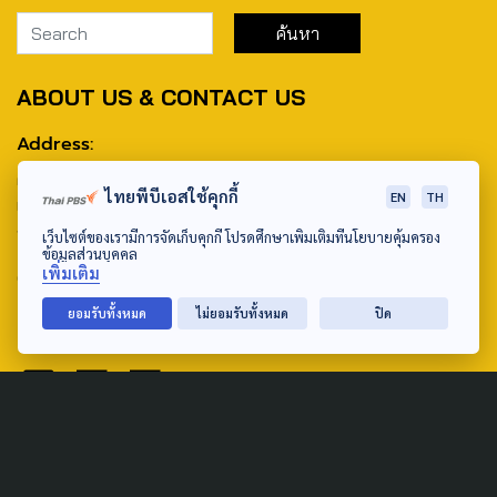
ABOUT US & CONTACT US
Address:
ศูนย์สื่อสารวาระทางสังคมและนโยบายสาธารณะ องค์การกระจาย
ไทยพีบีเอสใช้คุกกี้
EN
TH
เสียงและแพร่ภาพสาธารณะแห่งประเทศไทย (สำนักงานใหญ่) 145
ถนนวิภาวดีรังสิต แขวงตลาดบางเขน เขตหลักสี่ กรุงเทพฯ 10210
เว็บไซต์ของเรามีการจัดเก็บคุกกี้ โปรดศึกษาเพิ่มเติมที่นโยบายคุ้มครอง
ข้อมูลส่วนบุคคล
เพิ่มเติม
email: TheActive@thaipbs.or.th
ยอมรับทั้งหมด
ไม่ยอมรับทั้งหมด
ปิด
tel: 0-2790-2615