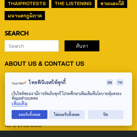
THAIPROTESTS
THE LISTENING
ชายแดนใต้
มหานครภูมิภาค
SEARCH
ABOUT US & CONTACT US
Address:
ไทยพีบีเอสใช้คุกกี้
EN
TH
ศูนย์สื่อสารวาระทางสังคมและนโยบายสาธารณะ องค์การกระจาย
เสียงและแพร่ภาพสาธารณะแห่งประเทศไทย (สำนักงานใหญ่) 145
เว็บไซต์ของเรามีการจัดเก็บคุกกี้ โปรดศึกษาเพิ่มเติมที่นโยบายคุ้มครอง
ข้อมูลส่วนบุคคล
ถนนวิภาวดีรังสิต แขวงตลาดบางเขน เขตหลักสี่ กรุงเทพฯ 10210
เพิ่มเติม
email: TheActive@thaipbs.or.th
ยอมรับทั้งหมด
ไม่ยอมรับทั้งหมด
ปิด
tel: 0-2790-2615