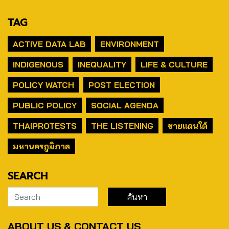
TAG
ACTIVE DATA LAB
ENVIRONMENT
INDIGENOUS
INEQUALITY
LIFE & CULTURE
POLICY WATCH
POST ELECTION
PUBLIC POLICY
SOCIAL AGENDA
THAIPROTESTS
THE LISTENING
ชายแดนใต้
มหานครภูมิภาค
SEARCH
ABOUT US & CONTACT US