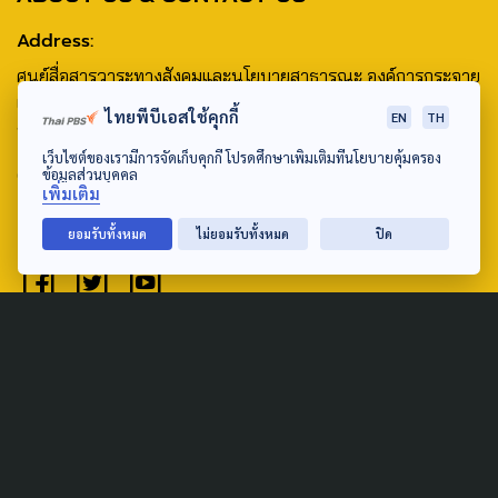
Address:
ศูนย์สื่อสารวาระทางสังคมและนโยบายสาธารณะ องค์การกระจาย
เสียงและแพร่ภาพสาธารณะแห่งประเทศไทย (สำนักงานใหญ่) 145
ไทยพีบีเอสใช้คุกกี้
EN
TH
ถนนวิภาวดีรังสิต แขวงตลาดบางเขน เขตหลักสี่ กรุงเทพฯ 10210
เว็บไซต์ของเรามีการจัดเก็บคุกกี้ โปรดศึกษาเพิ่มเติมที่นโยบายคุ้มครอง
email: TheActive@thaipbs.or.th
ข้อมูลส่วนบุคคล
เพิ่มเติม
tel: 0-2790-2615
ยอมรับทั้งหมด
ไม่ยอมรับทั้งหมด
ปิด
Public Policy
Social Agenda
Life & Culture
Politics
Social Movement
Global
Law & Rights
Decentralization
Urban
Economy
Welfare
Local