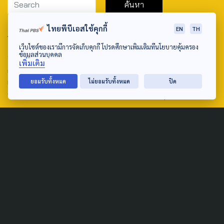
ไทยพีบีเอสใช้คุกกี้
EN
TH
ABOUT US & CONTACT US
เว็บไซต์ของเรามีการจัดเก็บคุกกี้ โปรดศึกษาเพิ่มเติมที่นโยบายคุ้มครอง
Address:
ข้อมูลส่วนบุคคล
เพิ่มเติม
ศูนย์สื่อสารวาระทางสังคมและนโยบายสาธารณะ องค์การกระจาย
เสียงและแพร่ภาพสาธารณะแห่งประเทศไทย (สำนักงานใหญ่) 145
ยอมรับทั้งหมด
ไม่ยอมรับทั้งหมด
ปิด
ถนนวิภาวดีรังสิต แขวงตลาดบางเขน เขตหลักสี่ กรุงเทพฯ 10210
email: TheActive@thaipbs.or.th
tel: 0-2790-2615