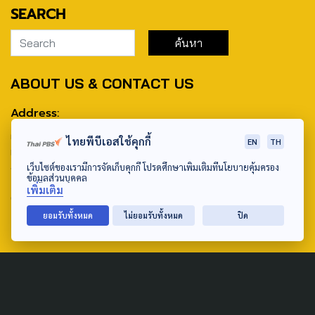
SEARCH
ABOUT US & CONTACT US
Address:
ศูนย์สื่อสารวาระทางสังคมและนโยบายสาธารณะ องค์การกระจาย
ไทยพีบีเอสใช้คุกกี้
EN
TH
เสียงและแพร่ภาพสาธารณะแห่งประเทศไทย (สำนักงานใหญ่) 145
เว็บไซต์ของเรามีการจัดเก็บคุกกี้ โปรดศึกษาเพิ่มเติมที่นโยบายคุ้มครอง
ถนนวิภาวดีรังสิต แขวงตลาดบางเขน เขตหลักสี่ กรุงเทพฯ 10210
ข้อมูลส่วนบุคคล
เพิ่มเติม
email: TheActive@thaipbs.or.th
ยอมรับทั้งหมด
ไม่ยอมรับทั้งหมด
ปิด
tel: 0-2790-2615