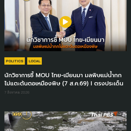
POLITICS
LOCAL
นักวิชาการชี้ MOU ไทย-เมียนมา มลพิษแม่น้ำกก
ไม่แตะต้นตอเหมืองพิษ (7 ส.ค.69) I ตรงประเด็น
7 สิงหาคม 2026