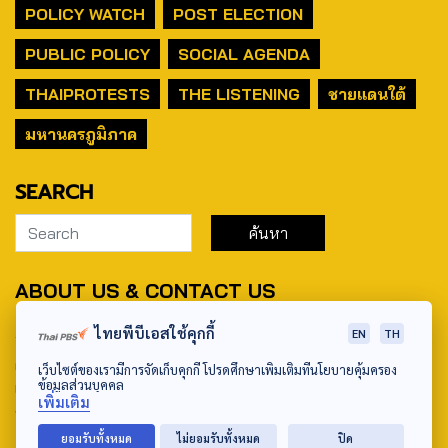
POLICY WATCH
POST ELECTION
PUBLIC POLICY
SOCIAL AGENDA
THAIPROTESTS
THE LISTENING
ชายแดนใต้
มหานครภูมิภาค
SEARCH
ABOUT US & CONTACT US
Address:
ไทยพีบีเอสใช้คุกกี้
EN
TH
ศูนย์สื่อสารวาระทางสังคมและนโยบายสาธารณะ องค์การกระจาย
เว็บไซต์ของเรามีการจัดเก็บคุกกี้ โปรดศึกษาเพิ่มเติมที่นโยบายคุ้มครอง
ข้อมูลส่วนบุคคล
เสียงและแพร่ภาพสาธารณะแห่งประเทศไทย (สำนักงานใหญ่) 145
เพิ่มเติม
ถนนวิภาวดีรังสิต แขวงตลาดบางเขน เขตหลักสี่ กรุงเทพฯ 10210
ยอมรับทั้งหมด
ไม่ยอมรับทั้งหมด
ปิด