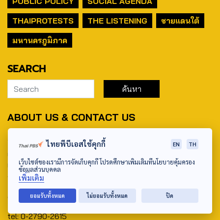
PUBLIC POLICY
SOCIAL AGENDA
THAIPROTESTS
THE LISTENING
ชายแดนใต้
มหานครภูมิภาค
SEARCH
ABOUT US & CONTACT US
Address:
ไทยพีบีเอสใช้คุกกี้
EN
TH
ศูนย์สื่อสารวาระทางสังคมและนโยบายสาธารณะ องค์การกระจาย
เว็บไซต์ของเรามีการจัดเก็บคุกกี้ โปรดศึกษาเพิ่มเติมที่นโยบายคุ้มครอง
เสียงและแพร่ภาพสาธารณะแห่งประเทศไทย (สำนักงานใหญ่) 145
ข้อมูลส่วนบุคคล
ถนนวิภาวดีรังสิต แขวงตลาดบางเขน เขตหลักสี่ กรุงเทพฯ 10210
เพิ่มเติม
email: TheActive@thaipbs.or.th
ยอมรับทั้งหมด
ไม่ยอมรับทั้งหมด
ปิด
tel: 0-2790-2615