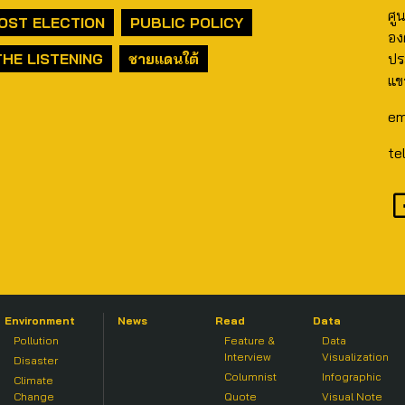
ศู
OST ELECTION
PUBLIC POLICY
อง
THE LISTENING
ชายแดนใต้
ปร
แข
em
te
Environment
News
Read
Data
Pollution
Feature &
Data
Interview
Visualization
Disaster
Columnist
Infographic
Climate
Change
Quote
Visual Note