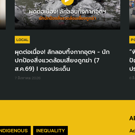
LOCAL
P
ผุดต่อเนื่อง! ลักลอบทิ้งกากอุตฯ - นัก
“พ
ปกป้องสิ่งแวดล้อมเสี่ยงถูกฆ่า (7
ปั
ส.ค.69) I ตรงประเด็น
ปร
7 สิงหาคม 2026
6 ส
A
Ad
INDIGENOUS
INEQUALITY