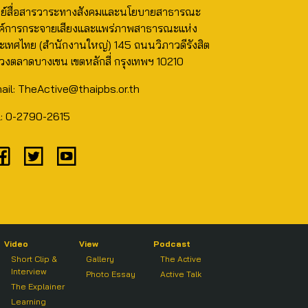
นย์สื่อสารวาระทางสังคมและนโยบายสาธารณะ
ค์การกระจายเสียงและแพร่ภาพสาธารณะแห่ง
ะเทศไทย (สำนักงานใหญ่) 145 ถนนวิภาวดีรังสิต
วงตลาดบางเขน เขตหลักสี่ กรุงเทพฯ 10210
ail: TheActive@thaipbs.or.th
l: 0-2790-2615
Video
View
Podcast
Short Clip &
Gallery
The Active
Interview
Photo Essay
Active Talk
The Explainer
Learning