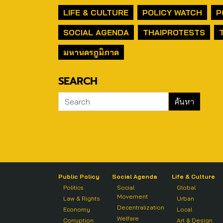
LIFE & CULTURE
POLICY WATCH
P
SOCIAL AGENDA
THAIPROTESTS
มหานครภูมิภาค
SEARCH
Public Policy
Social Agenda
Life & Culture
Politics
Social
Global
Movement
Law & Rights
Urban
Decentralization
Economy
Local
Welfare
Corruption
Art & Design