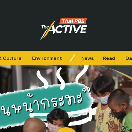
& Culture
Environment
News
Read
Da