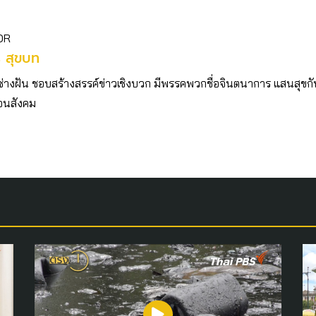
OR
ร สุขบท
ช่างฝัน ชอบสร้างสรรค์ข่าวเชิงบวก มีพรรคพวกชื่อจินตนาการ แสนสุขก
่อนสังคม