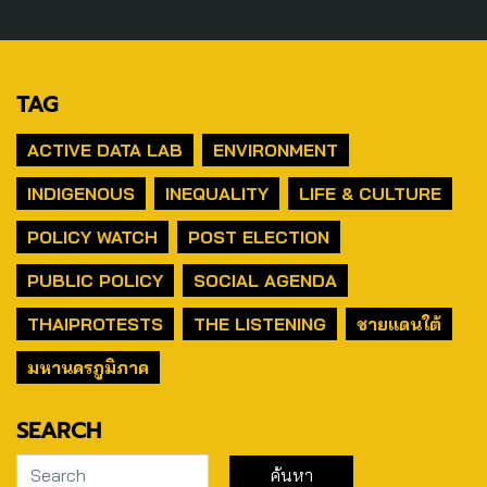
TAG
ACTIVE DATA LAB
ENVIRONMENT
INDIGENOUS
INEQUALITY
LIFE & CULTURE
POLICY WATCH
POST ELECTION
PUBLIC POLICY
SOCIAL AGENDA
THAIPROTESTS
THE LISTENING
ชายแดนใต้
มหานครภูมิภาค
SEARCH