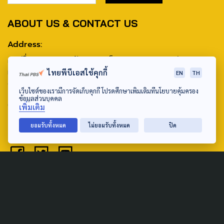
ABOUT US & CONTACT US
Address:
ศูนย์สื่อสารวาระทางสังคมและนโยบายสาธารณะ องค์การกระจาย
เสียงและแพร่ภาพสาธารณะแห่งประเทศไทย (สำนักงานใหญ่) 145
ไทยพีบีเอสใช้คุกกี้
EN
TH
ถนนวิภาวดีรังสิต แขวงตลาดบางเขน เขตหลักสี่ กรุงเทพฯ 10210
เว็บไซต์ของเรามีการจัดเก็บคุกกี้ โปรดศึกษาเพิ่มเติมที่นโยบายคุ้มครอง
ข้อมูลส่วนบุคคล
email: TheActive@thaipbs.or.th
เพิ่มเติม
tel: 0-2790-2615
ยอมรับทั้งหมด
ไม่ยอมรับทั้งหมด
ปิด
Public Policy
Social Agenda
Life & Culture