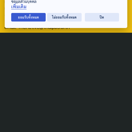
ศูนย์สื่อสารวาระทางสังคมและนโยบายสาธารณะ องค์การกระจาย
ข้อมูลส่วนบุคคล
เพิ่มเติม
เสียงและแพร่ภาพสาธารณะแห่งประเทศไทย (สำนักงานใหญ่) 145
ถนนวิภาวดีรังสิต แขวงตลาดบางเขน เขตหลักสี่ กรุงเทพฯ 10210
ยอมรับทั้งหมด
ไม่ยอมรับทั้งหมด
ปิด
email: TheActive@thaipbs.or.th
tel: 0-2790-2615
Public Policy
Social Agenda
Life & Culture
Politics
Social Movement
Global
Law & Rights
Decentralization
Urban
Economy
Welfare
Local
Corruption
Food Security
Art & Design
Learning &
Culture
Education