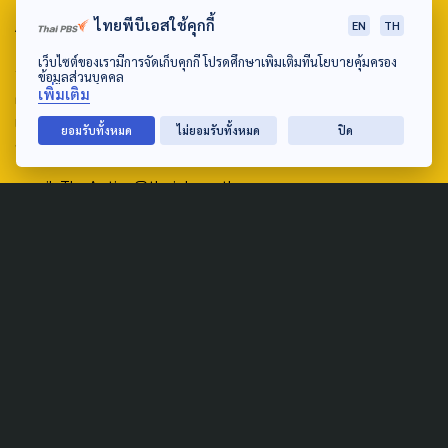
ABOUT US & CONTACT US
ไทยพีบีเอสใช้คุกกี้
EN
TH
เว็บไซต์ของเรามีการจัดเก็บคุกกี้ โปรดศึกษาเพิ่มเติมที่นโยบายคุ้มครอง
Address:
ข้อมูลส่วนบุคคล
เพิ่มเติม
ศูนย์สื่อสารวาระทางสังคมและนโยบายสาธารณะ องค์การกระจาย
เสียงและแพร่ภาพสาธารณะแห่งประเทศไทย (สำนักงานใหญ่) 145
ยอมรับทั้งหมด
ไม่ยอมรับทั้งหมด
ปิด
ถนนวิภาวดีรังสิต แขวงตลาดบางเขน เขตหลักสี่ กรุงเทพฯ 10210
email: TheActive@thaipbs.or.th
tel: 0-2790-2615
Public Policy
Social Agenda
Life & Culture
Politics
Social Movement
Global