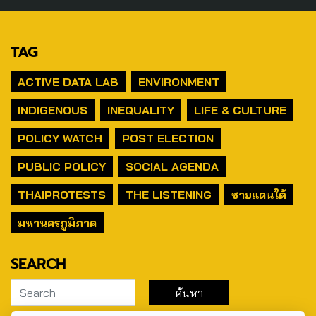
TAG
ACTIVE DATA LAB
ENVIRONMENT
INDIGENOUS
INEQUALITY
LIFE & CULTURE
POLICY WATCH
POST ELECTION
PUBLIC POLICY
SOCIAL AGENDA
THAIPROTESTS
THE LISTENING
ชายแดนใต้
มหานครภูมิภาค
SEARCH