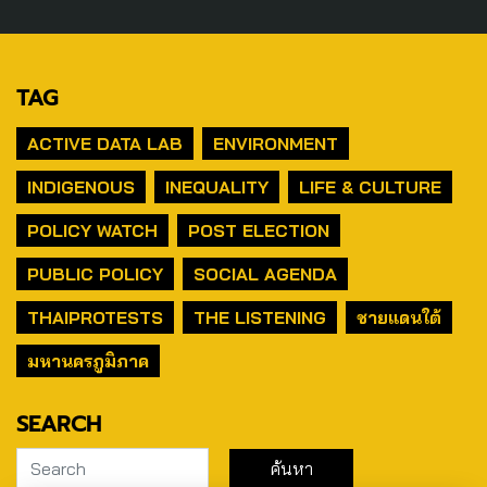
TAG
ACTIVE DATA LAB
ENVIRONMENT
INDIGENOUS
INEQUALITY
LIFE & CULTURE
POLICY WATCH
POST ELECTION
PUBLIC POLICY
SOCIAL AGENDA
THAIPROTESTS
THE LISTENING
ชายแดนใต้
มหานครภูมิภาค
SEARCH