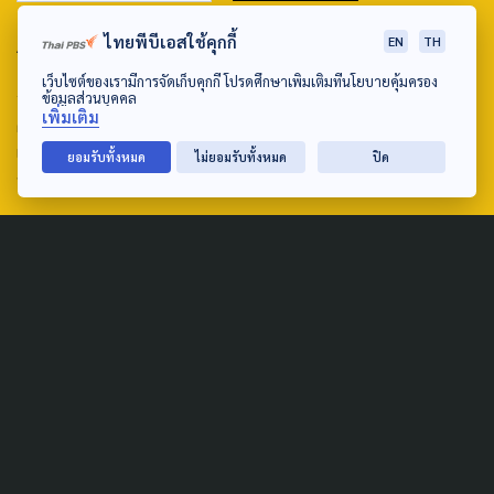
ABOUT US & CONTACT US
ไทยพีบีเอสใช้คุกกี้
EN
TH
เว็บไซต์ของเรามีการจัดเก็บคุกกี้ โปรดศึกษาเพิ่มเติมที่นโยบายคุ้มครอง
Address:
ข้อมูลส่วนบุคคล
เพิ่มเติม
ศูนย์สื่อสารวาระทางสังคมและนโยบายสาธารณะ องค์การกระจาย
เสียงและแพร่ภาพสาธารณะแห่งประเทศไทย (สำนักงานใหญ่) 145
ยอมรับทั้งหมด
ไม่ยอมรับทั้งหมด
ปิด
ถนนวิภาวดีรังสิต แขวงตลาดบางเขน เขตหลักสี่ กรุงเทพฯ 10210
email: TheActive@thaipbs.or.th
tel: 0-2790-2615
Public Policy
Social Agenda
Life & Culture