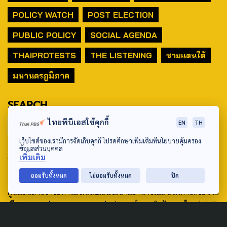
POLICY WATCH
POST ELECTION
PUBLIC POLICY
SOCIAL AGENDA
THAIPROTESTS
THE LISTENING
ชายแดนใต้
มหานครภูมิภาค
SEARCH
ไทยพีบีเอสใช้คุกกี้
EN
TH
เว็บไซต์ของเรามีการจัดเก็บคุกกี้ โปรดศึกษาเพิ่มเติมที่นโยบายคุ้มครอง
ข้อมูลส่วนบุคคล
ABOUT US & CONTACT US
เพิ่มเติม
Address:
ยอมรับทั้งหมด
ไม่ยอมรับทั้งหมด
ปิด
ศูนย์สื่อสารวาระทางสังคมและนโยบายสาธารณะ องค์การกระจาย
เสียงและแพร่ภาพสาธารณะแห่งประเทศไทย (สำนักงานใหญ่) 145
ถนนวิภาวดีรังสิต แขวงตลาดบางเขน เขตหลักสี่ กรุงเทพฯ 10210