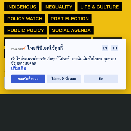
INDIGENOUS
INEQUALITY
LIFE & CULTURE
POLICY WATCH
POST ELECTION
PUBLIC POLICY
SOCIAL AGENDA
THAIPROTESTS
THE LISTENING
ชายแดนใต้
ไทยพีบีเอสใช้คุกกี้
EN
TH
มหานครภูมิภาค
เว็บไซต์ของเรามีการจัดเก็บคุกกี้ โปรดศึกษาเพิ่มเติมที่นโยบายคุ้มครอง
ข้อมูลส่วนบุคคล
เพิ่มเติม
SEARCH
ยอมรับทั้งหมด
ไม่ยอมรับทั้งหมด
ปิด
ABOUT US & CONTACT US
Address:
ศูนย์สื่อสารวาระทางสังคมและนโยบายสาธารณะ องค์การกระจาย
เสียงและแพร่ภาพสาธารณะแห่งประเทศไทย (สำนักงานใหญ่) 145