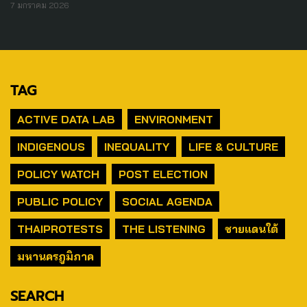
7 มกราคม 2026
TAG
ACTIVE DATA LAB
ENVIRONMENT
INDIGENOUS
INEQUALITY
LIFE & CULTURE
POLICY WATCH
POST ELECTION
PUBLIC POLICY
SOCIAL AGENDA
THAIPROTESTS
THE LISTENING
ชายแดนใต้
มหานครภูมิภาค
SEARCH