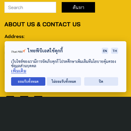
ABOUT US & CONTACT US
Address:
ศูนย์สื่อสารวาระทางสังคมและนโยบายสาธารณะ องค์การกระจาย
ไทยพีบีเอสใช้คุกกี้
EN
TH
เสียงและแพร่ภาพสาธารณะแห่งประเทศไทย (สำนักงานใหญ่) 145
ถนนวิภาวดีรังสิต แขวงตลาดบางเขน เขตหลักสี่ กรุงเทพฯ 10210
เว็บไซต์ของเรามีการจัดเก็บคุกกี้ โปรดศึกษาเพิ่มเติมที่นโยบายคุ้มครอง
ข้อมูลส่วนบุคคล
เพิ่มเติม
email: TheActive@thaipbs.or.th
ยอมรับทั้งหมด
ไม่ยอมรับทั้งหมด
ปิด
tel: 0-2790-2615