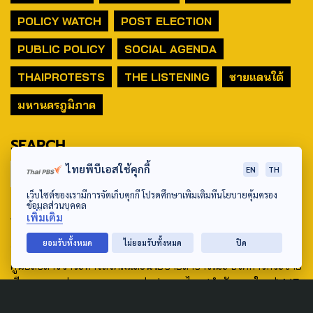
POLICY WATCH
POST ELECTION
PUBLIC POLICY
SOCIAL AGENDA
THAIPROTESTS
THE LISTENING
ชายแดนใต้
มหานครภูมิภาค
SEARCH
ไทยพีบีเอสใช้คุกกี้
EN
TH
เว็บไซต์ของเรามีการจัดเก็บคุกกี้ โปรดศึกษาเพิ่มเติมที่นโยบายคุ้มครอง
ข้อมูลส่วนบุคคล
ABOUT US & CONTACT US
เพิ่มเติม
Address:
ยอมรับทั้งหมด
ไม่ยอมรับทั้งหมด
ปิด
ศูนย์สื่อสารวาระทางสังคมและนโยบายสาธารณะ องค์การกระจาย
เสียงและแพร่ภาพสาธารณะแห่งประเทศไทย (สำนักงานใหญ่) 145
ถนนวิภาวดีรังสิต แขวงตลาดบางเขน เขตหลักสี่ กรุงเทพฯ 10210