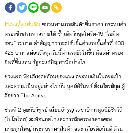
#แพงทั้งแผ่นดิน
ขบวนพาเหรดสินค้าขึ้นราคา กระทบค่า
ครองชีพสวนทางรายได้ ซ้ำเติมวิกฤตโควิด-19 “โอมิค
รอน” ระบาด คำสัญญาว่าจะปรับขึ้นค่าแรงขั้นต่ำที่ 400-
425 บาท แต่จนถึงทุกวันนี้ค่าแรงยังไม่ขึ้น มีแต่ค่าครอง
ชีพที่ขึ้นแทน รัฐจะแก้ปัญหานี้อย่างไร
ช่วงแรก ฟังเสียงสะท้อนของแพง กระทบเงินในกระเป๋า
และความเป็นอยู่อย่างไร กับ บุศย์สิรินทร์ ยิ่งเกียรติกุล ผู้
สื่อข่าว The Acitve
ช่วงที่ 2 คุยกับวิฑูรย์ เลี่ยนจำรูญ เลขาธิการมูลนิธิชีววิถี
(ไบโอไทย) สะท้อนกลไกและการถือครองตลาดของ
นายทุนใหญ่ กระทบราคาสินค้า และ เกียรติอนันต์ ล้วน