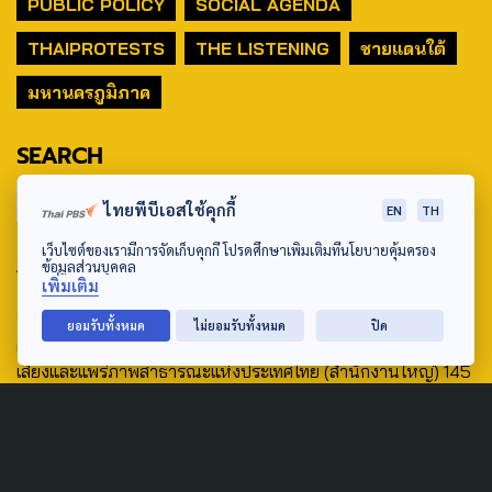
PUBLIC POLICY
SOCIAL AGENDA
THAIPROTESTS
THE LISTENING
ชายแดนใต้
มหานครภูมิภาค
SEARCH
ไทยพีบีเอสใช้คุกกี้
EN
TH
เว็บไซต์ของเรามีการจัดเก็บคุกกี้ โปรดศึกษาเพิ่มเติมที่นโยบายคุ้มครอง
ABOUT US & CONTACT US
ข้อมูลส่วนบุคคล
เพิ่มเติม
Address:
ยอมรับทั้งหมด
ไม่ยอมรับทั้งหมด
ปิด
ศูนย์สื่อสารวาระทางสังคมและนโยบายสาธารณะ องค์การกระจาย
เสียงและแพร่ภาพสาธารณะแห่งประเทศไทย (สำนักงานใหญ่) 145
ถนนวิภาวดีรังสิต แขวงตลาดบางเขน เขตหลักสี่ กรุงเทพฯ 10210
email: TheActive@thaipbs.or.th
tel: 0-2790-2615