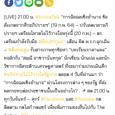
[LIVE] 21.00 น.
#ActiveTalk
​ “การฉ้อฉลเชิงอำนาจ​ ข้อ
สังเกตจากศึกอภิปรายฯ” (19 ก.พ. 64) – ปรับลดเวลาอภิ
ปรายฯ เตรียมโหวตไม่ไว้วางใจพรุ่งนี้ (20 ก.พ.) – ตร.
เตรียมกำลังรับมือ
#ม็อบ20กุมภา
​ เตือน ผิด พ.ร.ก.ฉุกเฉิน
–
#ดีเจมะตูม
​ รับสารภาพทุกข้อหา “บทเรียนราคาแพง” .
ทอล์กกับ “สฤณี อาชวานันทกุล” นักเขียน นักแปล และนัก
วิชาการอิสระด้านเศรษฐศาสตร์ ที่จะมาร่วมประเมินศึก
#อภิปรายไม่ไว้วางใจรัฐบาล
​ ตลอด 4 วันที่ผ่านมา ว่า
“การฉ้อฉลเชิงอำนาจ” ผ่านโครงการต่าง ๆ ของรัฐ ที่ส่ง
ผลกระทบต่อประชาชนนั้นเป็นอย่างไร? . 📌 สด 21.00 น.
ทุกวันจันทร์ – ศุกร์
#Facebook
​ และ
#Youtube
​ กด
ติดตาม กดไลก์ กดแชร์ เพื่อเพิ่มการมองเห็นไปกับ The