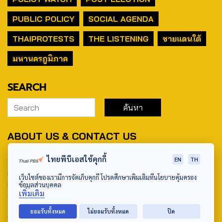
PUBLIC POLICY
SOCIAL AGENDA
THAIPROTESTS
THE LISTENING
ชายแดนใต้
มหานครภูมิภาค
SEARCH
ABOUT US & CONTACT US
Address:
ไทยพีบีเอสใช้คุกกี้
EN
TH
ศูนย์สื่อสารวาระทางสังคมและนโยบายสาธารณะ องค์การกระจาย
เว็บไซต์ของเรามีการจัดเก็บคุกกี้ โปรดศึกษาเพิ่มเติมที่นโยบายคุ้มครอง
เสียงและแพร่ภาพสาธารณะแห่งประเทศไทย (สำนักงานใหญ่) 145
ข้อมูลส่วนบุคคล
เพิ่มเติม
ถนนวิภาวดีรังสิต แขวงตลาดบางเขน เขตหลักสี่ กรุงเทพฯ 10210
ยอมรับทั้งหมด
ไม่ยอมรับทั้งหมด
ปิด
email: TheActive@thaipbs.or.th