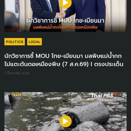
POLITICS
LOCAL
นักวิชาการชี้ MOU ไทย-เมียนมา มลพิษแม่น้ำกก
ไม่แตะต้นตอเหมืองพิษ (7 ส.ค.69) I ตรงประเด็น
7 สิงหาคม 2026