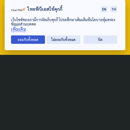
ABOUT US & CONTACT US
ไทยพีบีเอสใช้คุกกี้
EN
TH
เว็บไซต์ของเรามีการจัดเก็บคุกกี้ โปรดศึกษาเพิ่มเติมที่นโยบายคุ้มครอง
Address:
ข้อมูลส่วนบุคคล
เพิ่มเติม
ศูนย์สื่อสารวาระทางสังคมและนโยบายสาธารณะ องค์การกระจาย
เสียงและแพร่ภาพสาธารณะแห่งประเทศไทย (สำนักงานใหญ่) 145
ยอมรับทั้งหมด
ไม่ยอมรับทั้งหมด
ปิด
ถนนวิภาวดีรังสิต แขวงตลาดบางเขน เขตหลักสี่ กรุงเทพฯ 10210
email: TheActive@thaipbs.or.th
tel: 0-2790-2615
Public Policy
Social Agenda
Life & Culture
Politics
Social Movement
Global