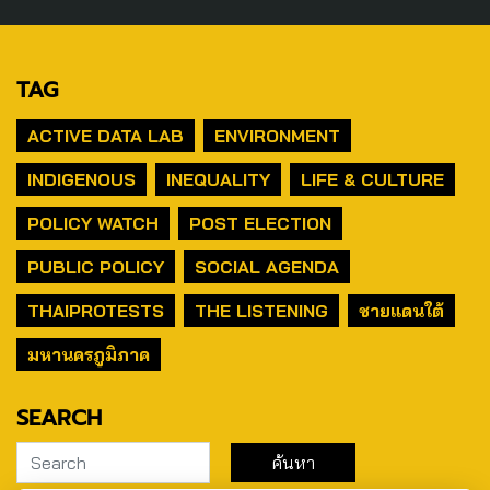
TAG
ACTIVE DATA LAB
ENVIRONMENT
INDIGENOUS
INEQUALITY
LIFE & CULTURE
POLICY WATCH
POST ELECTION
PUBLIC POLICY
SOCIAL AGENDA
THAIPROTESTS
THE LISTENING
ชายแดนใต้
มหานครภูมิภาค
SEARCH