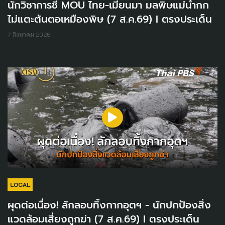
นักวิชาการชี้ MOU ไทย-เมียนมา มลพิษแม่น้ำกก
ไม่แตะต้นตอเหมืองพิษ (7 ส.ค.69) I ตรงประเด็น
7 สิงหาคม 2026
LOCAL
ผุดต่อเนื่อง! ลักลอบทิ้งกากอุตฯ - นักปกป้องสิ่ง
แวดล้อมเสี่ยงถูกฆ่า (7 ส.ค.69) I ตรงประเด็น