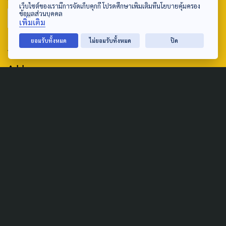
เว็บไซต์ของเรามีการจัดเก็บคุกกี้ โปรดศึกษาเพิ่มเติมที่นโยบายคุ้มครอง
ข้อมูลส่วนบุคคล
เพิ่มเติม
ยอมรับทั้งหมด
ไม่ยอมรับทั้งหมด
ปิด
ABOUT US & CONTACT US
Address:
ศูนย์สื่อสารวาระทางสังคมและนโยบายสาธารณะ องค์การกระจาย
เสียงและแพร่ภาพสาธารณะแห่งประเทศไทย (สำนักงานใหญ่) 145
ถนนวิภาวดีรังสิต แขวงตลาดบางเขน เขตหลักสี่ กรุงเทพฯ 10210
email: TheActive@thaipbs.or.th
tel: 0-2790-2615