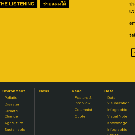
THE LISTENING
ชายแดนใต้
ปร
แข
em
te
Environment
News
Read
Data
Pollution
Feature &
Data
Interview
Visualization
Disaster
Columnist
Infographic
Climate
Change
Quote
Visual Note
Agriculture
Knowledge
Sustainable
Infographic
Series