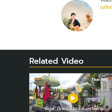
VIDEO
นภัท
Related Video