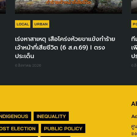
LOCAL
URBAN
P
เร่งหาสาเหตุ เสือโคร่งห้วยขาแข้งทำร้าย
ที
เจ้าหน้าที่เสียชีวิต (6 ส.ค.69) I ตรง
เพ
ประเด็น
ปร
6 สิงหาคม 2026
6 ส
A
Ad
INDIGENOUS
INEQUALITY
ศู
OST ELECTION
PUBLIC POLICY
อง