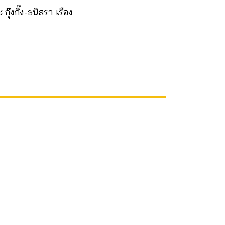
๊งกิ๊ง-ธนิสรา เรือง