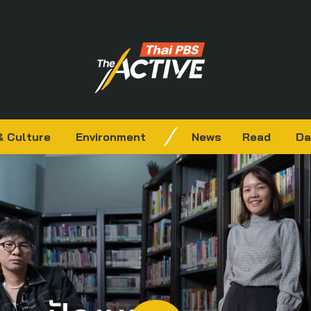
& Culture
Environment
News
Read
Da