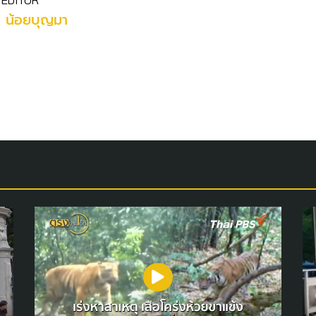
 EDITOR
ร น้อยบุญมา