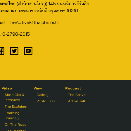
ะเทศไทย (สำนักงานใหญ่) 145 ถนนวิภาวดีรังสิต
วงตลาดบางเขน เขตหลักสี่ กรุงเทพฯ 10210
ail: TheActive@thaipbs.or.th
l: 0-2790-2615
Video
View
Podcast
Short Clip &
Gallery
The Active
Interview
Photo Essay
Active Talk
The Explainer
Learning
Journey
On The Road
Documentary