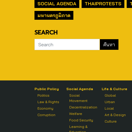
SOCIAL AGENDA
THAIPROTESTS
มหานครภูมิภาค
SEARCH
Public Policy
Social Agenda
Life & Culture
Politics
Social
Global
Movement
Law & Rights
Urban
Decentralization
Economy
Local
Welfare
Corruption
Art & Design
Food Security
Culture
Learning &
Education