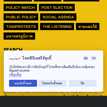
POLICY WATCH
POST ELECTION
PUBLIC POLICY
SOCIAL AGENDA
THAIPROTESTS
THE LISTENING
ชายแดนใต้
มหานครภูมิภาค
SEARCH
ไทยพีบีเอสใช้คุกกี้
EN
TH
เว็บไซต์ของเรามีการจัดเก็บคุกกี้ โปรดศึกษาเพิ่มเติมที่นโยบายคุ้มครอง
ข้อมูลส่วนบุคคล
ABOUT US & CONTACT US
เพิ่มเติม
Address:
ยอมรับทั้งหมด
ไม่ยอมรับทั้งหมด
ปิด
ศูนย์สื่อสารวาระทางสังคมและนโยบายสาธารณะ องค์การกระจาย
เสียงและแพร่ภาพสาธารณะแห่งประเทศไทย (สำนักงานใหญ่) 145
ถนนวิภาวดีรังสิต แขวงตลาดบางเขน เขตหลักสี่ กรุงเทพฯ 10210