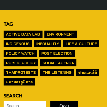
TAG
ACTIVE DATA LAB
ENVIRONMENT
INDIGENOUS
INEQUALITY
LIFE & CULTURE
POLICY WATCH
POST ELECTION
PUBLIC POLICY
SOCIAL AGENDA
THAIPROTESTS
THE LISTENING
ชายแดนใต้
มหานครภูมิภาค
SEARCH