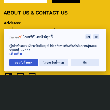
ABOUT US & CONTACT US
Address:
ศูนย์สื่อสารวาระทางสังคมและนโยบายสาธารณะ องค์การกระจาย
เสียงและแพร่ภาพสาธารณะแห่งประเทศไทย (สำนักงานใหญ่) 145
ไทยพีบีเอสใช้คุกกี้
EN
TH
ถนนวิภาวดีรังสิต แขวงตลาดบางเขน เขตหลักสี่ กรุงเทพฯ 10210
เว็บไซต์ของเรามีการจัดเก็บคุกกี้ โปรดศึกษาเพิ่มเติมที่นโยบายคุ้มครอง
ข้อมูลส่วนบุคคล
email: TheActive@thaipbs.or.th
เพิ่มเติม
tel: 0-2790-2615
ยอมรับทั้งหมด
ไม่ยอมรับทั้งหมด
ปิด
Public Policy
Social Agenda
Life & Culture