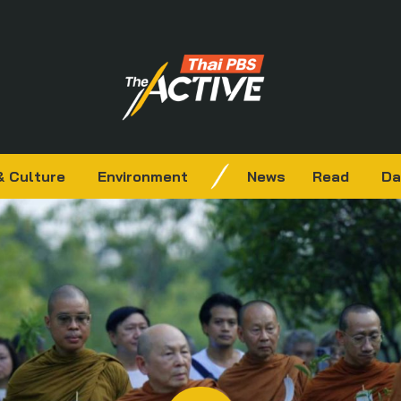
& Culture
Environment
News
Read
Da