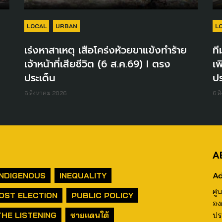
LOCAL
URBAN
L
เร่งหาสาเหตุ เสือโคร่งห้วยขาแข้งทำร้าย
ที
เจ้าหน้าที่เสียชีวิต (6 ส.ค.69) I ตรง
เพ
ประเด็น
ปร
6 สิงหาคม 2026
6 ส
A
Ad
INDIGENOUS
INEQUALITY
ศู
OST ELECTION
PUBLIC POLICY
อง
THE LISTENING
ชายแดนใต้
ปร