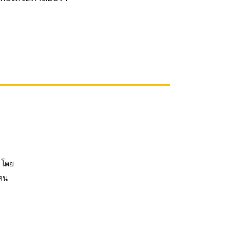
 โดย
้คน