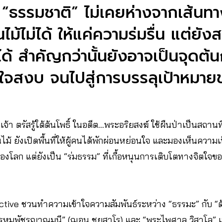
ะ “ธรรมชาติ” ไม่เคยห่างจากเส้นท
ไม้ไม่ได้ ให้แค่ความร่มรื่น แต่ย
ได้ สำคัญกว่านั้นยังอาจเป็นจุดต้
ใจสงบ จนไปสู่การบรรลุเป้าหมาย
 ตรัสรู้ใต้ต้นโพธิ์ ในอดีต…พระอริยสงฆ์ ใช้ผืนป่าเป็นสถานที่ปล
ม้ ยังเปิดพื้นที่ให้ผู้คนได้พักผ่อนหย่อนใจ และมองเห็นความเป
องโลก แต่ยังเป็น “ร่มธรรม” ที่เกื้อหนุนการเติบโตทางจิตใจข
 Active ชวนทำความเข้าใจความสัมพันธ์ระหว่าง “ธรรมะ” กับ “
หมพัชรญาณมุนี” (ฌอน ชยสาโร) และ “พระไพศาล วิสาโล” เพื