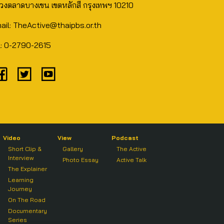
วงตลาดบางเขน เขตหลักสี่ กรุงเทพฯ 10210
ail: TheActive@thaipbs.or.th
l: 0-2790-2615
Video
View
Podcast
Short Clip &
Gallery
The Active
Interview
Photo Essay
Active Talk
The Explainer
Learning
Journey
On The Road
Documentary
Series