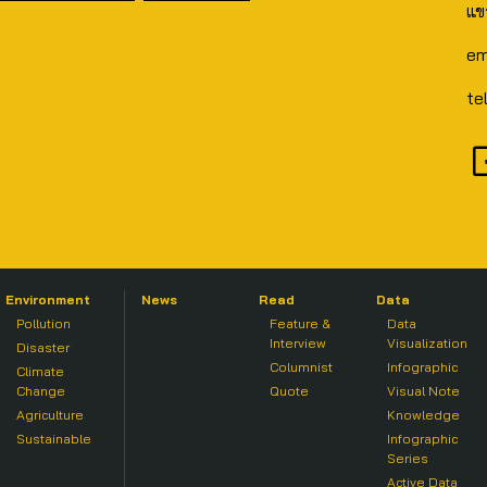
แข
em
te
Environment
News
Read
Data
Pollution
Feature &
Data
Interview
Visualization
Disaster
Columnist
Infographic
Climate
Change
Quote
Visual Note
Agriculture
Knowledge
Sustainable
Infographic
Series
Active Data