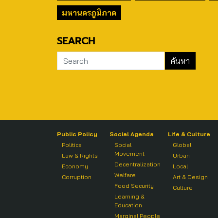
มหานครภูมิภาค
SEARCH
Public Policy
Social Agenda
Life & Culture
Politics
Social
Global
Movement
Law & Rights
Urban
Decentralization
Economy
Local
Welfare
Corruption
Art & Design
Food Security
Culture
Learning &
Education
Marginal People