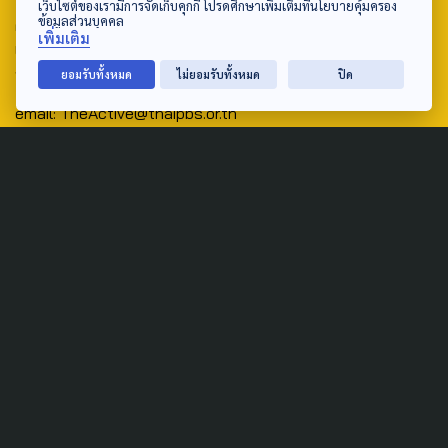
เว็บไซต์ของเรามีการจัดเก็บคุกกี้ โปรดศึกษาเพิ่มเติมที่นโยบายคุ้มครอง
ข้อมูลส่วนบุคคล
ศูนย์สื่อสารวาระทางสังคมและนโยบายสาธารณะ องค์การกระจาย
เพิ่มเติม
เสียงและแพร่ภาพสาธารณะแห่งประเทศไทย (สำนักงานใหญ่) 145
ถนนวิภาวดีรังสิต แขวงตลาดบางเขน เขตหลักสี่ กรุงเทพฯ 10210
ยอมรับทั้งหมด
ไม่ยอมรับทั้งหมด
ปิด
email: TheActive@thaipbs.or.th
tel: 0-2790-2615
Public Policy
Social Agenda
Life & Culture
Politics
Social Movement
Global
Law & Rights
Decentralization
Urban
Economy
Welfare
Local
Corruption
Food Security
Art & Design