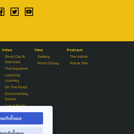
Video
View
Podcast
Short Clip &
Gallery
The Active
Interview
Photo Essay
Active Talk
The Explainer
Learning
Journey
On The Road
Documentary
Series
Live & Public
Forum
On air Clip
ยอมรับทั้งหมด
่ยอมรับทั้งหมด