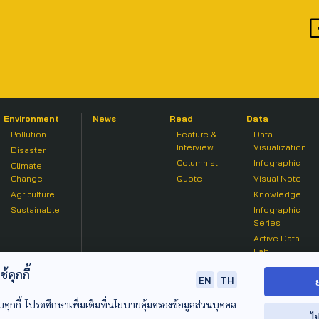
Environment
News
Read
Data
Pollution
Feature &
Data
Interview
Visualization
Disaster
Columnist
Infographic
Climate
Change
Quote
Visual Note
Agriculture
Knowledge
Sustainable
Infographic
Series
Active Data
Lab
คุกกี้
EN
TH
บคุกกี้ โปรดศึกษาเพิ่มเติมที่นโยบายคุ้มครองข้อมูลส่วนบุคคล
ไม