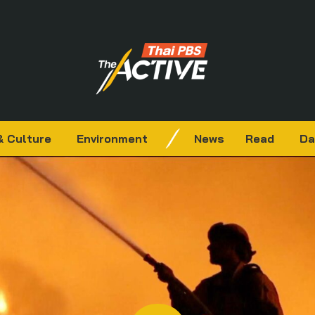
& Culture
Environment
News
Read
Da