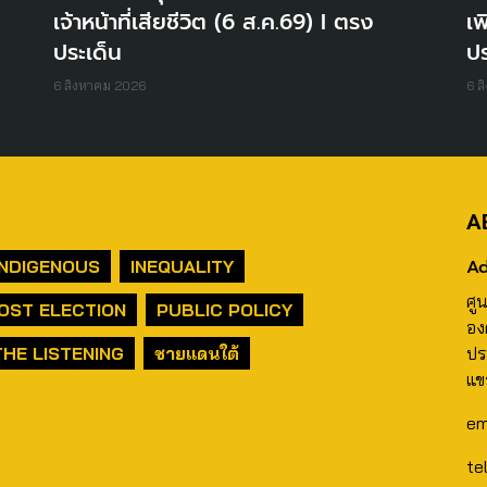
เจ้าหน้าที่เสียชีวิต (6 ส.ค.69) I ตรง
เพ
ประเด็น
ปร
6 สิงหาคม 2026
6 ส
A
Ad
INDIGENOUS
INEQUALITY
ศู
OST ELECTION
PUBLIC POLICY
อง
THE LISTENING
ชายแดนใต้
ปร
แข
em
te