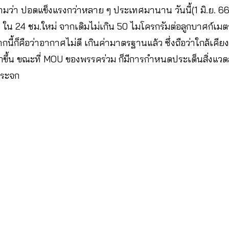
่า ปอดแข็งแรงกว่าหลาย ๆ ประเทศมานาน วันนี้(1 มิ.ย. 66)เ
5 ใน 24 ชม.ใหม่ จากเดิมไม่เกิน 50 ไมโครกรัมต่อลูกบาศก์เมต
กนี้ก็คือว่าอากาศไม่ดี เกินค่ามาตรฐานแล้ว ซึ่งถือว่าใกล้เ
้น ขณะที่ MOU ของพรรคร่วม ก็มีการกำหนดประเด็นสิ่งแวดล้
กระจก