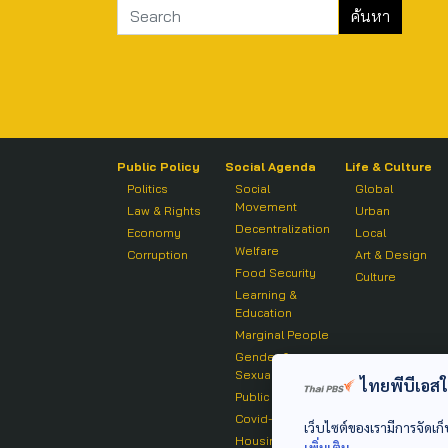
Public Policy
Social Agenda
Life & Culture
Politics
Social
Global
Movement
Law & Rights
Urban
Decentralization
Economy
Local
Welfare
Corruption
Art & Design
Food Security
Culture
Learning &
Education
Marginal People
Gender &
Sexuality
ไทยพีบีเอสใช้
Public Health
Covid-19
เว็บไซต์ของเรามีการจัดเก็
Housing
เพิ่มเติม