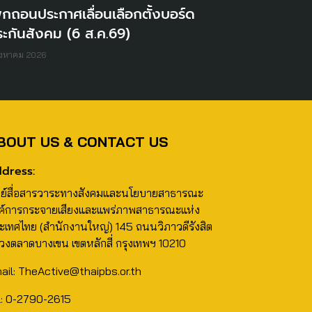
ิกถอนประกาศเลื่อนเลือกตั้งบอร์ด
ะกันสังคม (6 ส.ค.69)
ิงหาคม 2026
BOUT US & CONTACT US
dress:
นย์สื่อสารวาระทางสังคมและนโยบายสาธารณะ
ค์การกระจายเสียงและแพร่ภาพสาธารณะแห่ง
ะเทศไทย (สำนักงานใหญ่) 145 ถนนวิภาวดีรังสิต
วงตลาดบางเขน เขตหลักสี่ กรุงเทพฯ 10210
ail: TheActive@thaipbs.or.th
l: 0-2790-2615