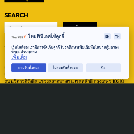
SEARCH
ไทยพีบีเอสใช้คุกกี้
EN
TH
ABOUT US & CONTACT US
เว็บไซต์ของเรามีการจัดเก็บคุกกี้ โปรดศึกษาเพิ่มเติมที่นโยบายคุ้มครอง
ข้อมูลส่วนบุคคล
Address:
เพิ่มเติม
ศูนย์สื่อสารวาระทางสังคมและนโยบายสาธารณะ องค์การกระจาย
ยอมรับทั้งหมด
ไม่ยอมรับทั้งหมด
ปิด
เสียงและแพร่ภาพสาธารณะแห่งประเทศไทย (สำนักงานใหญ่) 145
ถนนวิภาวดีรังสิต แขวงตลาดบางเขน เขตหลักสี่ กรุงเทพฯ 10210
email: TheActive@thaipbs.or.th
tel: 0-2790-2615