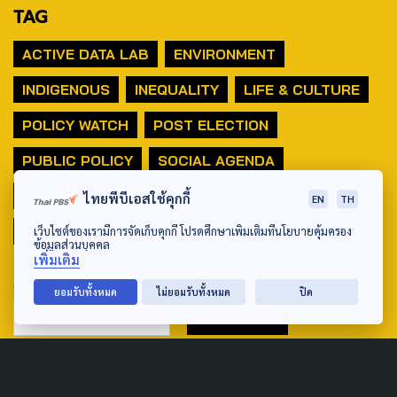
TAG
ACTIVE DATA LAB
ENVIRONMENT
INDIGENOUS
INEQUALITY
LIFE & CULTURE
POLICY WATCH
POST ELECTION
PUBLIC POLICY
SOCIAL AGENDA
THAIPROTESTS
THE LISTENING
ชายแดนใต้
ไทยพีบีเอสใช้คุกกี้
EN
TH
มหานครภูมิภาค
เว็บไซต์ของเรามีการจัดเก็บคุกกี้ โปรดศึกษาเพิ่มเติมที่นโยบายคุ้มครอง
ข้อมูลส่วนบุคคล
เพิ่มเติม
SEARCH
ยอมรับทั้งหมด
ไม่ยอมรับทั้งหมด
ปิด
ABOUT US & CONTACT US