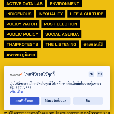
ACTIVE DATA LAB
ENVIRONMENT
INDIGENOUS
INEQUALITY
LIFE & CULTURE
POLICY WATCH
POST ELECTION
PUBLIC POLICY
SOCIAL AGENDA
THAIPROTESTS
THE LISTENING
ชายแดนใต้
มหานครภูมิภาค
SEARCH
ไทยพีบีเอสใช้คุกกี้
EN
TH
เว็บไซต์ของเรามีการจัดเก็บคุกกี้ โปรดศึกษาเพิ่มเติมที่นโยบายคุ้มครอง
ข้อมูลส่วนบุคคล
เพิ่มเติม
ABOUT US & CONTACT US
ยอมรับทั้งหมด
ไม่ยอมรับทั้งหมด
ปิด
Address:
ศูนย์สื่อสารวาระทางสังคมและนโยบายสาธารณะ องค์การกระจาย