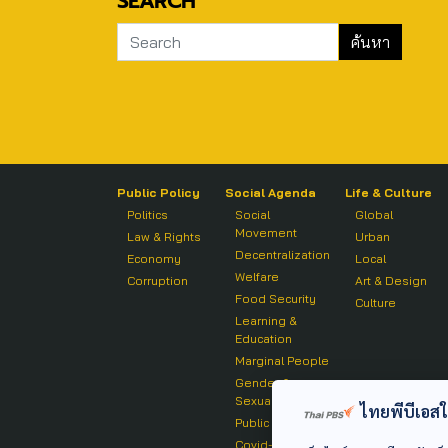
SEARCH
Public Policy
Social Agenda
Life & Culture
Politics
Social
Global
Movement
Law & Rights
Urban
Decentralization
Economy
Local
Welfare
Corruption
Art & Design
Food Security
Culture
Learning &
Education
Marginal People
Gender &
Sexuality
ไทยพีบีเอสใช้
Public Health
Covid-19