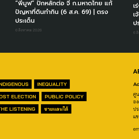
“พีมูฟ” ปักหลักต่อ จี้ ก.มหาดไทย แก้
เร
ปัญหาที่ดินทำกิน (6 ส.ค. 69) | ตรง
เจ
ประเด็น
ปร
6 สิงหาคม 2026
6 ส
A
Ad
INDIGENOUS
INEQUALITY
ศู
OST ELECTION
PUBLIC POLICY
อง
THE LISTENING
ชายแดนใต้
ปร
แข
em