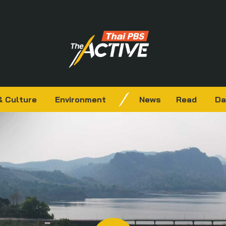
& Culture
Environment
News
Read
Da