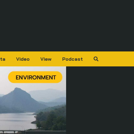
ta
Video
View
Podcast