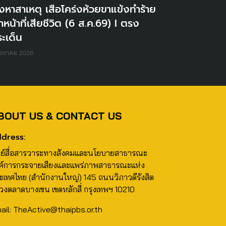
่งหาสาเหตุ เสือโคร่งห้วยขาแข้งทำร้าย
้าหน้าที่เสียชีวิต (6 ส.ค.69) I ตรง
ะเด็น
ิงหาคม 2026
BOUT US & CONTACT US
dress:
นย์สื่อสารวาระทางสังคมและนโยบายสาธารณะ
ค์การกระจายเสียงและแพร่ภาพสาธารณะแห่ง
ะเทศไทย (สำนักงานใหญ่) 145 ถนนวิภาวดีรังสิต
วงตลาดบางเขน เขตหลักสี่ กรุงเทพฯ 10210
ail: TheActive@thaipbs.or.th