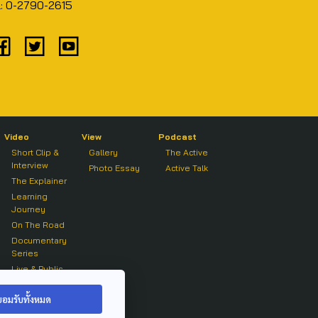
l: 0-2790-2615
Video
View
Podcast
Short Clip &
Gallery
The Active
Interview
Photo Essay
Active Talk
The Explainer
Learning
Journey
On The Road
Documentary
Series
Live & Public
Forum
On air Clip
ยอมรับทั้งหมด