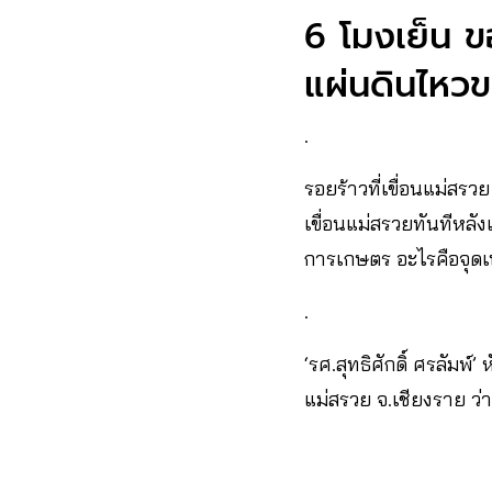
6 โมงเย็น ขอ
แผ่นดินไหวขน
.
รอยร้าวที่เขื่อนแม่สรว
เขื่อนแม่สรวยทันทีหลัง
การเกษตร อะไรคือจุดเป
.
‘รศ.สุทธิศักดิ์ ศรลัม
แม่สรวย จ.เชียงราย ว่