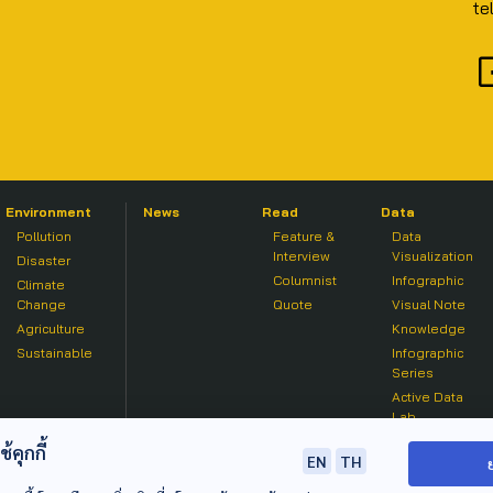
te
Environment
News
Read
Data
Pollution
Feature &
Data
Interview
Visualization
Disaster
Columnist
Infographic
Climate
Change
Quote
Visual Note
Agriculture
Knowledge
Sustainable
Infographic
Series
Active Data
Lab
คุกกี้
EN
TH