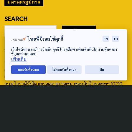
มหานครภูมิภาค
SEARCH
ไทยพีบีเอสใช้คุกกี้
EN
TH
ABOUT US & CONTACT US
เว็บไซต์ของเรามีการจัดเก็บคุกกี้ โปรดศึกษาเพิ่มเติมที่นโยบายคุ้มครอง
ข้อมูลส่วนบุคคล
เพิ่มเติม
Address:
ศูนย์สื่อสารวาระทางสังคมและนโยบายสาธารณะ องค์การกระจาย
ยอมรับทั้งหมด
ไม่ยอมรับทั้งหมด
ปิด
เสียงและแพร่ภาพสาธารณะแห่งประเทศไทย (สำนักงานใหญ่) 145
ถนนวิภาวดีรังสิต แขวงตลาดบางเขน เขตหลักสี่ กรุงเทพฯ 10210
email: TheActive@thaipbs.or.th
tel: 0-2790-2615