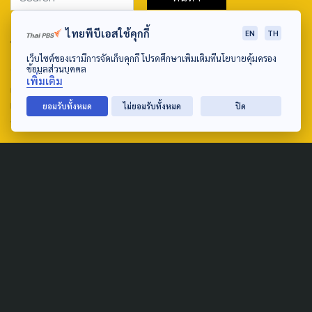
ไทยพีบีเอสใช้คุกกี้
EN
TH
ABOUT US & CONTACT US
เว็บไซต์ของเรามีการจัดเก็บคุกกี้ โปรดศึกษาเพิ่มเติมที่นโยบายคุ้มครอง
Address:
ข้อมูลส่วนบุคคล
เพิ่มเติม
ศูนย์สื่อสารวาระทางสังคมและนโยบายสาธารณะ องค์การกระจาย
เสียงและแพร่ภาพสาธารณะแห่งประเทศไทย (สำนักงานใหญ่) 145
ยอมรับทั้งหมด
ไม่ยอมรับทั้งหมด
ปิด
ถนนวิภาวดีรังสิต แขวงตลาดบางเขน เขตหลักสี่ กรุงเทพฯ 10210
email: TheActive@thaipbs.or.th
tel: 0-2790-2615
Public Policy
Social Agenda
Life & Culture