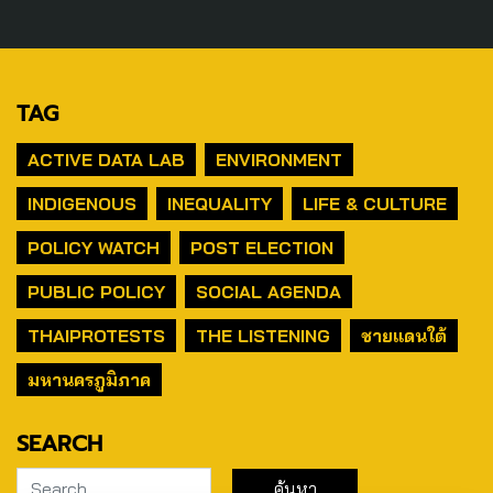
TAG
ACTIVE DATA LAB
ENVIRONMENT
INDIGENOUS
INEQUALITY
LIFE & CULTURE
POLICY WATCH
POST ELECTION
PUBLIC POLICY
SOCIAL AGENDA
THAIPROTESTS
THE LISTENING
ชายแดนใต้
มหานครภูมิภาค
SEARCH