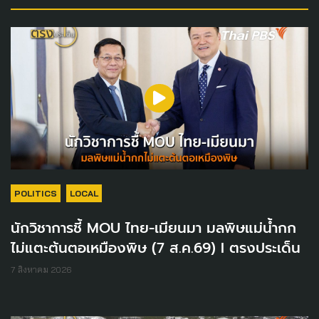
POLITICS
LOCAL
นักวิชาการชี้ MOU ไทย-เมียนมา มลพิษแม่น้ำกก
ไม่แตะต้นตอเหมืองพิษ (7 ส.ค.69) I ตรงประเด็น
7 สิงหาคม 2026