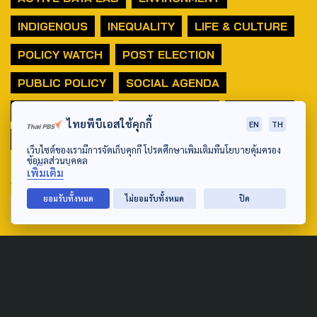
INDIGENOUS
INEQUALITY
LIFE & CULTURE
POLICY WATCH
POST ELECTION
PUBLIC POLICY
SOCIAL AGENDA
THAIPROTESTS
THE LISTENING
ชายแดนใต้
ไทยพีบีเอสใช้คุกกี้
EN
TH
มหานครภูมิภาค
เว็บไซต์ของเรามีการจัดเก็บคุกกี้ โปรดศึกษาเพิ่มเติมที่นโยบายคุ้มครอง
ข้อมูลส่วนบุคคล
เพิ่มเติม
SEARCH
ยอมรับทั้งหมด
ไม่ยอมรับทั้งหมด
ปิด
ABOUT US & CONTACT US
Address:
ศูนย์สื่อสารวาระทางสังคมและนโยบายสาธารณะ องค์การกระจาย