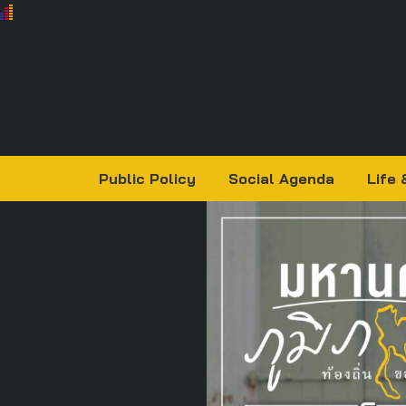
Public Policy
Social Agenda
Life 