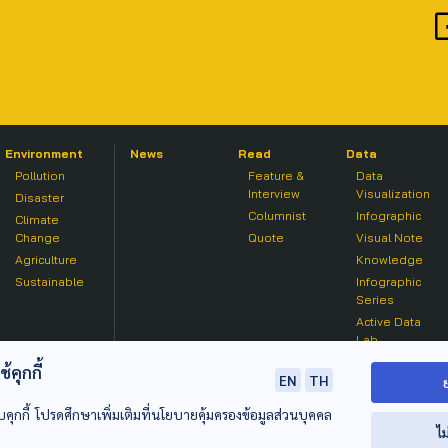
Environment
News
Read
Data
Pollution
Feature &
Data
Interview
Visualization
Disaster
Columnist
Infographic
Climate
Change
Quote
Visual Note
Agriculture
Knowledge
Sustainable
Infographic
Series
Active Data
Lab
คุกกี้
EN
TH
บคุกกี้ โปรดศึกษาเพิ่มเติมที่นโยบายคุ้มครองข้อมูลส่วนบุคคล
ไม