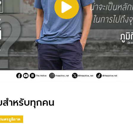
ุขสำหรับทุกคน
านครภูมิภาค