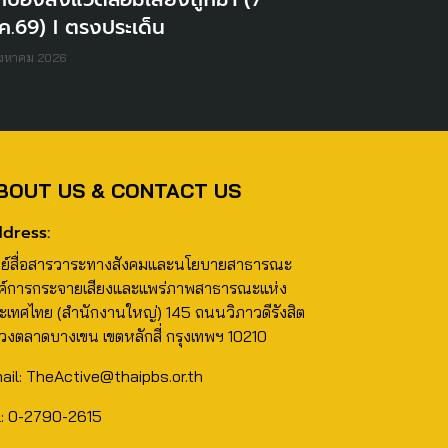
ค.69) I ตรงประเด็น
ิงหาคม 2026
BOUT US & CONTACT US
dress:
นย์สื่อสารวาระทางสังคมและนโยบายสาธารณะ
ค์การกระจายเสียงและแพร่ภาพสาธารณะแห่ง
ะเทศไทย (สำนักงานใหญ่) 145 ถนนวิภาวดีรังสิต
วงตลาดบางเขน เขตหลักสี่ กรุงเทพฯ 10210
ail: TheActive@thaipbs.or.th
l: 0-2790-2615