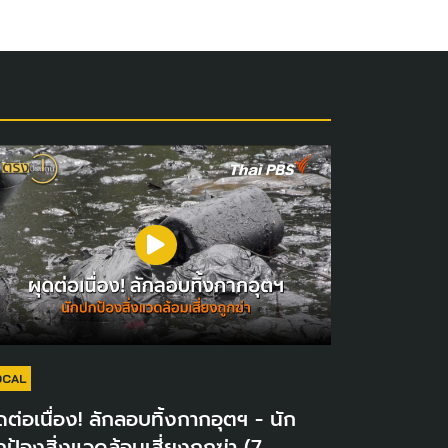
OCAL
ดต่อเนื่อง! ลักลอบทิ้งกากอุตฯ - นัก
ป้องสิ่งแวดล้อมเสี่ยงถูกฆ่า (7