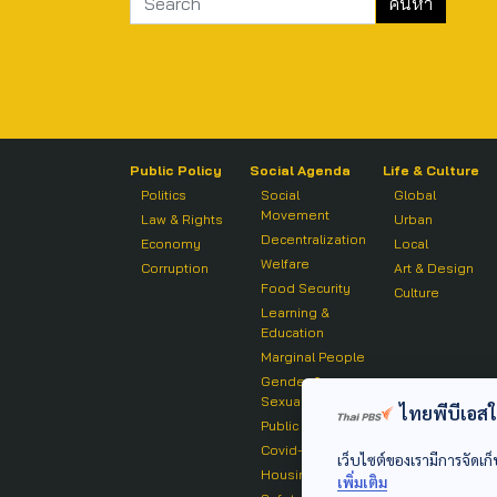
Public Policy
Social Agenda
Life & Culture
Politics
Social
Global
Movement
Law & Rights
Urban
Decentralization
Economy
Local
Welfare
Corruption
Art & Design
Food Security
Culture
Learning &
Education
Marginal People
Gender &
Sexuality
ไทยพีบีเอสใช้
Public Health
Covid-19
เว็บไซต์ของเรามีการจัดเก็
Housing
เพิ่มเติม