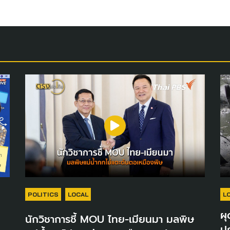
POLITICS
LOCAL
L
ผุ
นักวิชาการชี้ MOU ไทย-เมียนมา มลพิษ
ปก