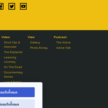
Video
View
Podcast
Short Clip &
Gallery
The Active
Interview
Photo Essay
Active Talk
The Explainer
Learning
Journey
On The Road
Documentary
Series
Live & Public
Forum
On air Clip
ยอมรับทั้งหมด
่ยอมรับทั้งหมด