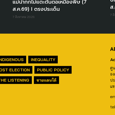
แม่น้ำกกไม่แตะต้นตอเหมืองพิษ (7
ส.
ส.ค.69) I ตรงประเด็น
7 ส
7 สิงหาคม 2026
A
Ad
INDIGENOUS
INEQUALITY
ศู
OST ELECTION
PUBLIC POLICY
อง
THE LISTENING
ชายแดนใต้
ปร
แข
em
te