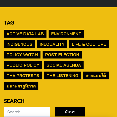
TAG
ACTIVE DATA LAB
ENVIRONMENT
INDIGENOUS
INEQUALITY
LIFE & CULTURE
POLICY WATCH
POST ELECTION
PUBLIC POLICY
SOCIAL AGENDA
THAIPROTESTS
THE LISTENING
ชายแดนใต้
มหานครภูมิภาค
SEARCH