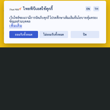
ABOUT US & CONTACT US
ไทยพีบีเอสใช้คุกกี้
EN
TH
เว็บไซต์ของเรามีการจัดเก็บคุกกี้ โปรดศึกษาเพิ่มเติมที่นโยบายคุ้มครอง
Address:
ข้อมูลส่วนบุคคล
เพิ่มเติม
ศูนย์สื่อสารวาระทางสังคมและนโยบายสาธารณะ องค์การกระจาย
เสียงและแพร่ภาพสาธารณะแห่งประเทศไทย (สำนักงานใหญ่) 145
ยอมรับทั้งหมด
ไม่ยอมรับทั้งหมด
ปิด
ถนนวิภาวดีรังสิต แขวงตลาดบางเขน เขตหลักสี่ กรุงเทพฯ 10210
email: TheActive@thaipbs.or.th
tel: 0-2790-2615
Public Policy
Social Agenda
Life & Culture
Politics
Social Movement
Global