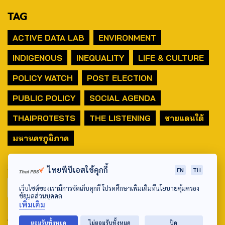
TAG
ACTIVE DATA LAB
ENVIRONMENT
INDIGENOUS
INEQUALITY
LIFE & CULTURE
POLICY WATCH
POST ELECTION
PUBLIC POLICY
SOCIAL AGENDA
THAIPROTESTS
THE LISTENING
ชายแดนใต้
มหานครภูมิภาค
SEARCH
ไทยพีบีเอสใช้คุกกี้
EN
TH
เว็บไซต์ของเรามีการจัดเก็บคุกกี้ โปรดศึกษาเพิ่มเติมที่นโยบายคุ้มครอง
ข้อมูลส่วนบุคคล
เพิ่มเติม
ABOUT US & CONTACT US
ยอมรับทั้งหมด
ไม่ยอมรับทั้งหมด
ปิด