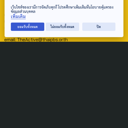
Address:
เว็บไซต์ของเรามีการจัดเก็บคุกกี้ โปรดศึกษาเพิ่มเติมที่นโยบายคุ้มครอง
ข้อมูลส่วนบุคคล
ศูนย์สื่อสารวาระทางสังคมและนโยบายสาธารณะ องค์การกระจาย
เพิ่มเติม
เสียงและแพร่ภาพสาธารณะแห่งประเทศไทย (สำนักงานใหญ่) 145
ยอมรับทั้งหมด
ไม่ยอมรับทั้งหมด
ปิด
ถนนวิภาวดีรังสิต แขวงตลาดบางเขน เขตหลักสี่ กรุงเทพฯ 10210
email: TheActive@thaipbs.or.th
tel: 0-2790-2615
Public Policy
Social Agenda
Life & Culture
Politics
Social Movement
Global
Law & Rights
Decentralization
Urban
Economy
Welfare
Local