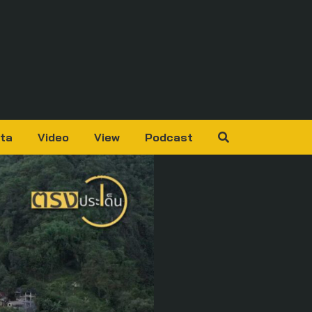
ta
Video
View
Podcast