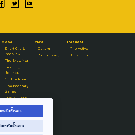
Video
View
Podcast
Short Clip &
Gallery
The Active
Interview
Photo Essay
Active Talk
The Explainer
Learning
Journey
On The Road
Documentary
Series
Live & Public
Forum
On air Clip
ยอมรับทั้งหมด
่ยอมรับทั้งหมด