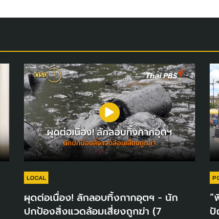
LOCAL
P
ผุดต่อเนื่อง! ลักลอบทิ้งกากอุตฯ - นัก
“พ
ปกป้องสิ่งแวดล้อมเสี่ยงถูกฆ่า (7
ปั