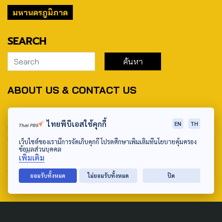
มหานครภูมิภาค
SEARCH
ABOUT US & CONTACT US
Address:
ไทยพีบีเอสใช้คุกกี้
EN
TH
ศูนย์สื่อสารวาระทางสังคมและนโยบายสาธารณะ องค์การกระจาย
เสียงและแพร่ภาพสาธารณะแห่งประเทศไทย (สำนักงานใหญ่) 145
เว็บไซต์ของเรามีการจัดเก็บคุกกี้ โปรดศึกษาเพิ่มเติมที่นโยบายคุ้มครอง
ข้อมูลส่วนบุคคล
ถนนวิภาวดีรังสิต แขวงตลาดบางเขน เขตหลักสี่ กรุงเทพฯ 10210
เพิ่มเติม
email: TheActive@thaipbs.or.th
ยอมรับทั้งหมด
ไม่ยอมรับทั้งหมด
ปิด
tel: 0-2790-2615