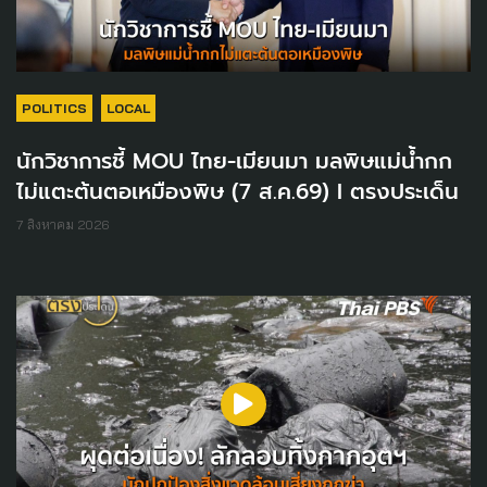
POLITICS
LOCAL
นักวิชาการชี้ MOU ไทย-เมียนมา มลพิษแม่น้ำกก
ไม่แตะต้นตอเหมืองพิษ (7 ส.ค.69) I ตรงประเด็น
7 สิงหาคม 2026