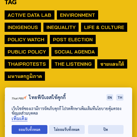
TAG
ACTIVE DATA LAB
ENVIRONMENT
INDIGENOUS
INEQUALITY
LIFE & CULTURE
POLICY WATCH
POST ELECTION
PUBLIC POLICY
SOCIAL AGENDA
THAIPROTESTS
THE LISTENING
ชายแดนใต้
มหานครภูมิภาค
SEARCH
ไทยพีบีเอสใช้คุกกี้
EN
TH
เว็บไซต์ของเรามีการจัดเก็บคุกกี้ โปรดศึกษาเพิ่มเติมที่นโยบายคุ้มครอง
ข้อมูลส่วนบุคคล
เพิ่มเติม
ABOUT US & CONTACT US
ยอมรับทั้งหมด
ไม่ยอมรับทั้งหมด
ปิด
Address: