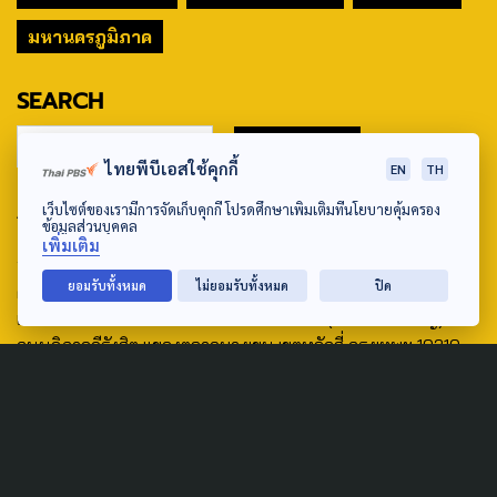
มหานครภูมิภาค
SEARCH
ไทยพีบีเอสใช้คุกกี้
EN
TH
ABOUT US & CONTACT US
เว็บไซต์ของเรามีการจัดเก็บคุกกี้ โปรดศึกษาเพิ่มเติมที่นโยบายคุ้มครอง
ข้อมูลส่วนบุคคล
เพิ่มเติม
Address:
ยอมรับทั้งหมด
ไม่ยอมรับทั้งหมด
ปิด
ศูนย์สื่อสารวาระทางสังคมและนโยบายสาธารณะ องค์การกระจาย
เสียงและแพร่ภาพสาธารณะแห่งประเทศไทย (สำนักงานใหญ่) 145
ถนนวิภาวดีรังสิต แขวงตลาดบางเขน เขตหลักสี่ กรุงเทพฯ 10210
email: TheActive@thaipbs.or.th
tel: 0-2790-2615