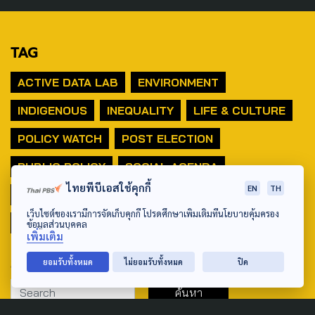
TAG
ACTIVE DATA LAB
ENVIRONMENT
INDIGENOUS
INEQUALITY
LIFE & CULTURE
POLICY WATCH
POST ELECTION
PUBLIC POLICY
SOCIAL AGENDA
ไทยพีบีเอสใช้คุกกี้
EN
TH
THAIPROTESTS
THE LISTENING
ชายแดนใต้
เว็บไซต์ของเรามีการจัดเก็บคุกกี้ โปรดศึกษาเพิ่มเติมที่นโยบายคุ้มครอง
มหานครภูมิภาค
ข้อมูลส่วนบุคคล
เพิ่มเติม
SEARCH
ยอมรับทั้งหมด
ไม่ยอมรับทั้งหมด
ปิด