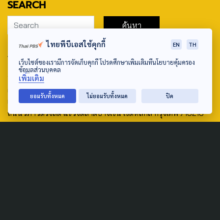
SEARCH
ไทยพีบีเอสใช้คุกกี้
EN
TH
ABOUT US & CONTACT US
เว็บไซต์ของเรามีการจัดเก็บคุกกี้ โปรดศึกษาเพิ่มเติมที่นโยบายคุ้มครอง
ข้อมูลส่วนบุคคล
Address:
เพิ่มเติม
ศูนย์สื่อสารวาระทางสังคมและนโยบายสาธารณะ องค์การกระจาย
ยอมรับทั้งหมด
ไม่ยอมรับทั้งหมด
ปิด
เสียงและแพร่ภาพสาธารณะแห่งประเทศไทย (สำนักงานใหญ่) 145
ถนนวิภาวดีรังสิต แขวงตลาดบางเขน เขตหลักสี่ กรุงเทพฯ 10210
email: TheActive@thaipbs.or.th
tel: 0-2790-2615