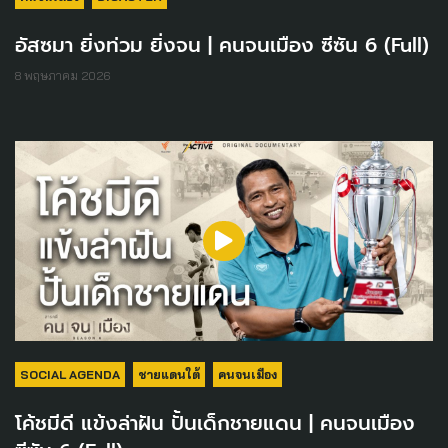
อัสซมา ยิ่งท่วม ยิ่งจน | คนจนเมือง ซีซัน 6 (Full)
8 พฤษภาคม 2026
SOCIAL AGENDA
ชายแดนใต้
คนจนเมือง
โค้ชมีดี แข้งล่าฝัน ปั้นเด็กชายแดน | คนจนเมือง