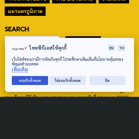
มหานครภูมิภาค
SEARCH
ไทยพีบีเอสใช้คุกกี้
EN
TH
ABOUT US & CONTACT US
เว็บไซต์ของเรามีการจัดเก็บคุกกี้ โปรดศึกษาเพิ่มเติมที่นโยบายคุ้มครอง
ข้อมูลส่วนบุคคล
เพิ่มเติม
Address:
ยอมรับทั้งหมด
ไม่ยอมรับทั้งหมด
ปิด
ศูนย์สื่อสารวาระทางสังคมและนโยบายสาธารณะ องค์การกระจาย
เสียงและแพร่ภาพสาธารณะแห่งประเทศไทย (สำนักงานใหญ่) 145
ถนนวิภาวดีรังสิต แขวงตลาดบางเขน เขตหลักสี่ กรุงเทพฯ 10210
email: TheActive@thaipbs.or.th
tel: 0-2790-2615